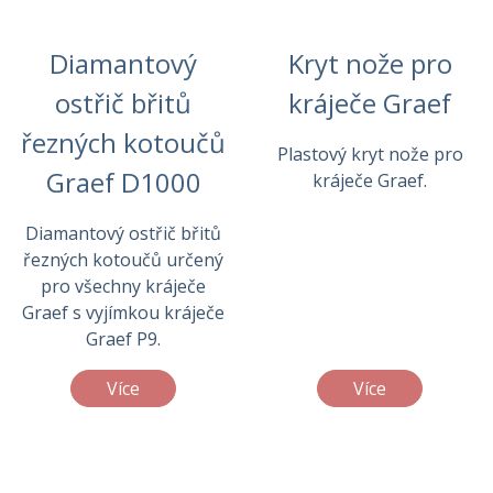
Diamantový
Kryt nože pro
ostřič břitů
kráječe Graef
řezných kotoučů
Plastový kryt nože pro
Graef D1000
kráječe Graef.
Diamantový ostřič břitů
řezných kotoučů určený
pro všechny kráječe
Graef s vyjímkou kráječe
Graef P9.
Více
Více