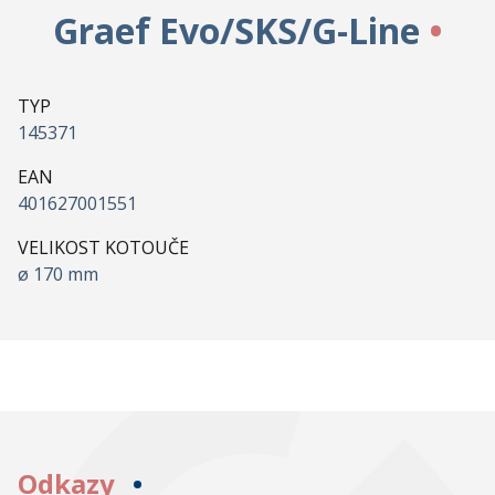
Graef Evo/SKS/G-Line
TYP
145371
EAN
401627001551
VELIKOST KOTOUČE
ø 170 mm
Odkazy